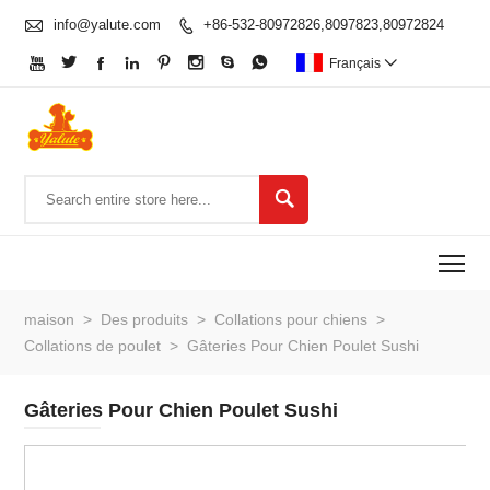

info@yalute.com
+86-532-80972826,8097823,80972824









Français


To
maison
>
Des produits
>
Collations pour chiens
>
Collations de poulet
>
Gâteries Pour Chien Poulet Sushi
Gâteries Pour Chien Poulet Sushi