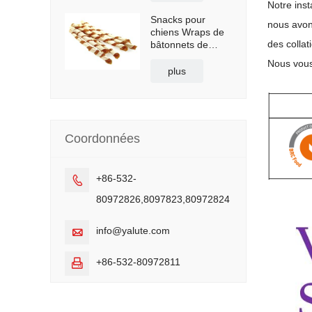
Notre ins
Snacks pour
nous avons
chiens Wraps de
des colla
bâtonnets de
poisson et de
Nous vous
poulet
plus
Coordonnées
+86-532-

80972826,8097823,80972824
info@yalute.com

+86-532-80972811
