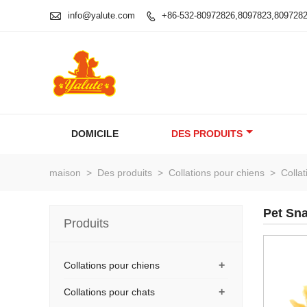

info@yalute.com
+86-532-80972826,8097823,809728

DOMICILE
DES PRODUITS
maison
>
Des produits
>
Collations pour chiens
>
Collat
Pet Sna
Produits
+
Collations pour chiens
+
Collations pour chats