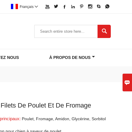








Français


EZ NOUS
À PROPOS DE NOUS

Filets De Poulet Et De Fromage
 principaux:
Poulet, Fromage, Amidon, Glycérine, Sorbitol
tion pour chien à saveur de poulet