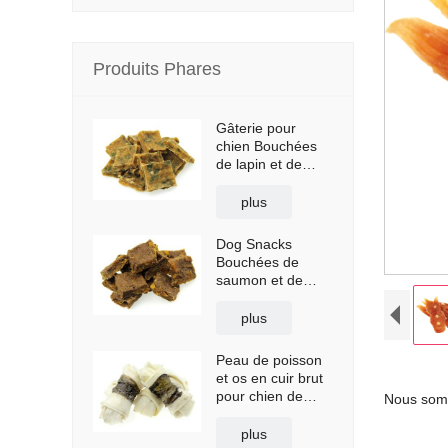
Produits Phares
Gâterie pour
chien Bouchées
de lapin et de
légumes
plus
Dog Snacks
Bouchées de
saumon et de
patates douces
plus
Peau de poisson
et os en cuir brut
pour chien de
Nous somm
compagnie
plus