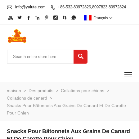

info@yalute.com
+86-532-80972826,8097823,80972824









Français


To
maison
>
Des produits
>
Collations pour chiens
>
Collations de canard
>
Snacks Pour Bâtonnets Aux Grains De Canard Et De Carotte
Pour Chien
Snacks Pour Bâtonnets Aux Grains De Canard
Et De Carotte Pour Chien