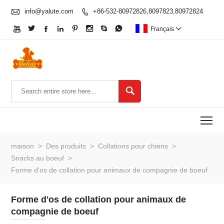

info@yalute.com
+86-532-80972826,8097823,80972824









Français


To
maison
>
Des produits
>
Collations pour chiens
>
Snacks au boeuf
>
Forme d'os de collation pour animaux de compagnie de boeuf
Forme d'os de collation pour animaux de
compagnie de boeuf