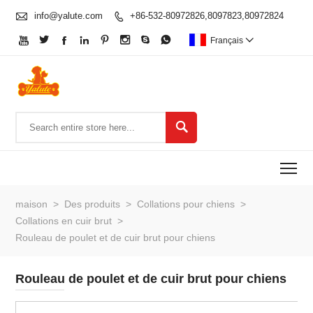

info@yalute.com
+86-532-80972826,8097823,80972824









Français


To
maison
>
Des produits
>
Collations pour chiens
>
Collations en cuir brut
>
Rouleau de poulet et de cuir brut pour chiens
Rouleau de poulet et de cuir brut pour chiens