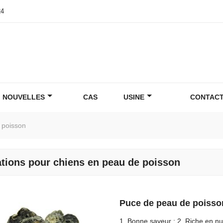
24
NOUVELLES
CAS
USINE
CONTACT
e poisson
ations pour chiens en peau de poisson
Puce de peau de poiss
1. Bonne saveur ; 2. Riche en nutr