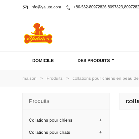

info@yalute.com
+86-532-80972826,8097823,809728

DOMICILE
DES PRODUITS
maison
>
Produits
>
collations pour chiens en peau d
coll
Produits
+
Collations pour chiens
+
Collations pour chats