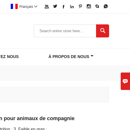








Français


EZ NOUS
À PROPOS DE NOUS

on pour animaux de compagnie
ition ; 3. Faible en gras ;