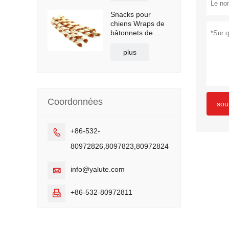
Snacks pour
chiens Wraps de
bâtonnets de
poisson et de
poulet
plus
Coordonnées
sou
+86-532-

80972826,8097823,80972824
info@yalute.com

+86-532-80972811
